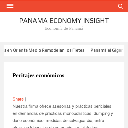
Busca
Saltar
al
contenido
PANAMA ECONOMY INSIGHT
Economía de Panamá
n Oriente Medio Remodelan los Fletes
Panamá el Gigante Logíst
Peritajes económicos
Share
|
Nuestra firma ofrece asesorías y prácticas periciales
en demandas de prácticas monopolísticas, dumping y
daño económico, medidas de salvaguardia, entre
otras, en tribunales de comercio y ministerios: