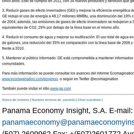
cinco años. Esto se cumplió en 2011, con 34 nuevos productos y servicios que ge
3. Reducir gases de efecto invernadero (GEI) y mejorar la eficiencia energética 
GE redujo el uso de energía a 48.17 millones MMBtu, una disminución del 19% 
de 2004; además, las emisiones de gases de efecto invernadero se redujeron a 5
equivalentes de CO2, 29% por debajo de la línea base en el mismo año.
4. Reducir el consumo de agua y mejorar su reutilización: El uso total de agua e
de galones, una reducción del 35% en comparación con la línea base de 2006 y
frente a 2010.
5. Mantener al público informado: GE está comprometida a mantener informados a 
comunidades.
Para más información se puede consultar los avances del informe Ecomaginatio
www.ecomagination.com/progress
o seguir en Twitter @ecomagination
También puede visitar el sitio
www.ge.com
Acerca de nosotros
|
Nuestros servicios de asesoría
|
Cómo suscribirse
|
Panama Economy Insight, S.A. E-mail:
panamaeconomy@panamaeconomyinsi
(507) 2609962 Fax: +(507)2601772 Aven