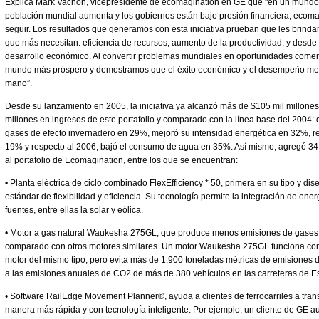
Explica Mark Vachon, vicepresidente de ecomagination en GE que "en un mundo vo
población mundial aumenta y los gobiernos están bajo presión financiera, ecoma
seguir. Los resultados que generamos con esta iniciativa prueban que les brindam
que más necesitan: eficiencia de recursos, aumento de la productividad, y desde 
desarrollo económico. Al convertir problemas mundiales en oportunidades comer
mundo más próspero y demostramos que el éxito económico y el desempeño med
mano”.
Desde su lanzamiento en 2005, la iniciativa ya alcanzó más de $105 mil millones 
millones en ingresos de este portafolio y comparado con la línea base del 2004:
gases de efecto invernadero en 29%, mejoró su intensidad energética en 32%, re
19% y respecto al 2006, bajó el consumo de agua en 35%. Así mismo, agregó 34 
al portafolio de Ecomagination, entre los que se encuentran:
• Planta eléctrica de ciclo combinado FlexEfficiency * 50, primera en su tipo y d
estándar de flexibilidad y eficiencia. Su tecnología permite la integración de en
fuentes, entre ellas la solar y eólica.
• Motor a gas natural Waukesha 275GL, que produce menos emisiones de gases 
comparado con otros motores similares. Un motor Waukesha 275GL funciona con
motor del mismo tipo, pero evita más de 1,900 toneladas métricas de emisiones 
a las emisiones anuales de CO2 de más de 380 vehículos en las carreteras de E
• Software RailEdge Movement Planner®, ayuda a clientes de ferrocarriles a tra
manera más rápida y con tecnología inteligente. Por ejemplo, un cliente de GE a