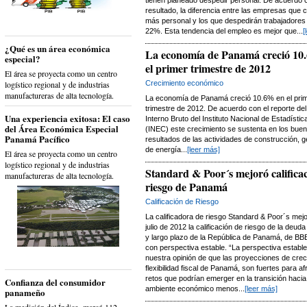
tienen planeado despedir personal. De acuerdo 
resultado, la diferencia entre las empresas que 
más personal y los que despedirán trabajadores
22%. Esta tendencia del empleo es mejor que...
[
¿Qué es un área económica
La economía de Panamá creció 10
especial?
el primer trimestre de 2012
El área se proyecta como un centro
logístico regional y de industrias
Crecimiento económico
manufactureras de alta tecnología.
La economía de Panamá creció 10.6% en el pri
trimestre de 2012. De acuerdo con el reporte de
Una experiencia exitosa: El caso
Interno Bruto del Instituto Nacional de Estadísti
del Área Económica Especial
(INEC) este crecimiento se sustenta en los bue
Panamá Pacífico
resultados de las actividades de construcción, 
de energía...
[leer más]
El área se proyecta como un centro
logístico regional y de industrias
Standard & Poor´s mejoró califica
manufactureras de alta tecnología.
riesgo de Panamá
Calificación de Riesgo
La calificadora de riesgo Standard & Poor´s mejo
julio de 2012 la calificación de riesgo de la deud
y largo plazo de la República de Panamá, de BB
con perspectiva estable. “La perspectiva establ
nuestra opinión de que las proyecciones de creci
flexibilidad fiscal de Panamá, son fuertes para af
retos que podrían emerger en la transición hacia
Confianza del consumidor
ambiente económico menos...
[leer más]
panameño