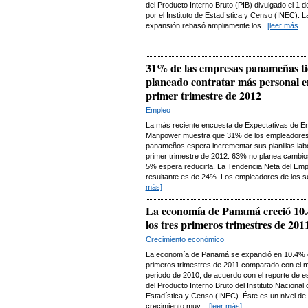
del Producto Interno Bruto (PIB) divulgado el 1 
por el Instituto de Estadística y Censo (INEC). L
expansión rebasó ampliamente los...
[leer más
31% de las empresas panameñas t
planeado contratar más personal e
primer trimestre de 2012
Empleo
La más reciente encuesta de Expectativas de E
Manpower muestra que 31% de los empleadore
panameños espera incrementar sus planillas labo
primer trimestre de 2012. 63% no planea cambio
5% espera reducirla. La Tendencia Neta del Emp
resultante es de 24%. Los empleadores de los se
más]
La economía de Panamá creció 10
los tres primeros trimestres de 201
Crecimiento económico
La economía de Panamá se expandió en 10.4% e
primeros trimestres de 2011 comparado con el 
periodo de 2010, de acuerdo con el reporte de e
del Producto Interno Bruto del Instituto Nacional 
Estadística y Censo (INEC). Éste es un nivel de
crecimiento muy ...
[leer más]