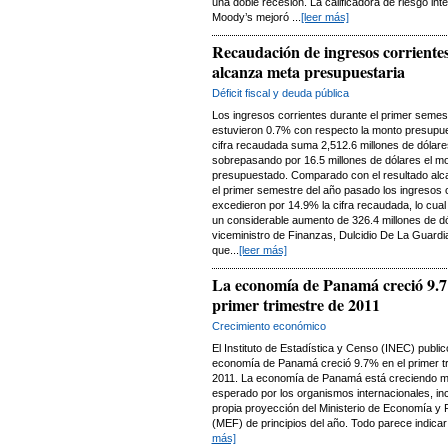
una doble recesión. La calificadora de riesgo int
Moody’s mejoró ...
[leer más]
Recaudación de ingresos corriente
alcanza meta presupuestaria
Déficit fiscal y deuda pública
Los ingresos corrientes durante el primer semes
estuvieron 0.7% con respecto la monto presupu
cifra recaudada suma 2,512.6 millones de dólare
sobrepasando por 16.5 millones de dólares el m
presupuestado. Comparado con el resultado al
el primer semestre del año pasado los ingresos 
excedieron por 14.9% la cifra recaudada, lo cual
un considerable aumento de 326.4 millones de dó
viceministro de Finanzas, Dulcidio De La Guardia
que...
[leer más]
La economía de Panamá creció 9.7
primer trimestre de 2011
Crecimiento económico
El Instituto de Estadística y Censo (INEC) public
economía de Panamá creció 9.7% en el primer t
2011. La economía de Panamá está creciendo m
esperado por los organismos internacionales, in
propia proyección del Ministerio de Economía y
(MEF) de principios del año. Todo parece indicar 
más]