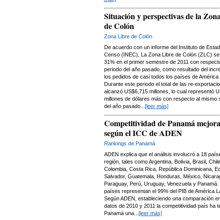
Situación y perspectivas de la Zon
de Colón
Zona Libre de Colón
De acuerdo con un informe del Instituto de Estad
Censo (INEC), La Zona Libre de Colón (ZLC) se
31% en el primer semestre de 2011 con respect
periodo del año pasado, como resultado del inc
los pedidos de casi todos los países de América 
Durante este periodo el total de las re-exportaci
alcanzó US$6,715 millones, lo cual representó 
millones de dólares más con respecto al mismo
del año pasado...
[leer más]
Competitividad de Panamá mejor
según el ICC de ADEN
Rankings de Panamá
ADEN explica que el análisis involucró a 18 país
región, tales como Argentina, Bolivia, Brasil, Chile
Colombia, Costa Rica, República Dominicana, Ec
Salvador, Guatemala, Honduras, México, Nicara
Paraguay, Perú, Uruguay, Venezuela y Panamá.
países representan el 99% del PIB de América La
Según ADEN, estableciendo una comparación ent
datos de 2010 y 2011 la competitividad-país ha t
Panamá una...
[leer más]