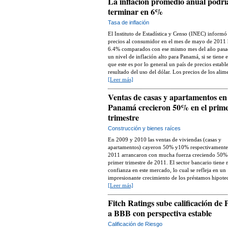
La inflación promedio anual podrí
terminar en 6%
Tasa de inflación
El Instituto de Estadística y Censo (INEC) informó
precios al consumidor en el mes de mayo de 2011 
6.4% comparados con ese mismo mes del año pasad
un nivel de inflación alto para Panamá, si se tiene 
que este es por lo general un país de precios estab
resultado del uso del dólar. Los precios de los alime
[Leer más]
Ventas de casas y apartamentos en
Panamá crecieron 50% en el prim
trimestre
Construcción y bienes raíces
En 2009 y 2010 las ventas de viviendas (casas y
apartamentos) cayeron 50% y10% respectivamente
2011 arrancaron con mucha fuerza creciendo 50% 
primer trimestre de 2011. El sector bancario tiene
confianza en este mercado, lo cual se refleja en un
impresionante crecimiento de los préstamos hipotec
[Leer más]
Fitch Ratings sube calificación de
a BBB con perspectiva estable
Calificación de Riesgo