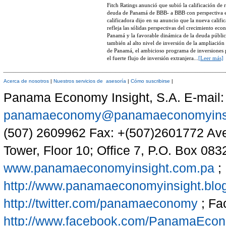
Fitch Ratings anunció que subió la calificación de r
deuda de Panamá de BBB- a BBB con perspectiva e
calificadora dijo en su anuncio que la nueva califi
refleja las sólidas perspectivas del crecimiento ec
Panamá y la favorable dinámica de la deuda pública
también al alto nivel de inversión de la ampliación
de Panamá, el ambicioso programa de inversiones 
el fuerte flujo de inversión extranjera...
[Leer más]
Acerca de nosotros
|
Nuestros servicios de asesoría
|
Cómo suscribirse
|
Panama Economy Insight, S.A. E-mail:
panamaeconomy@panamaeconomyinsi
(507) 2609962 Fax: +(507)2601772 Aven
Tower, Floor 10; Office 7, P.O. Box 08
www.panamaeconomyinsight.com.pa
; 
http://www.panamaeconomyinsight.blo
http://twitter.com/panamaeconomy
; Fa
http://www.facebook.com/PanamaEco