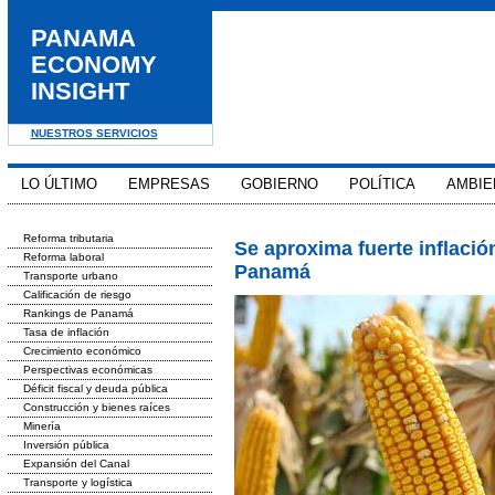
PANAMA
ECONOMY
INSIGHT
NUESTROS SERVICIOS
LO ÚLTIMO
EMPRESAS
GOBIERNO
POLÍTICA
AMBIE
Reforma tributaria
Se aproxima fuerte inflació
Reforma laboral
Panamá
Transporte urbano
Calificación de riesgo
Rankings de Panamá
Tasa de inflación
Crecimiento económico
Perspectivas económicas
Déficit fiscal y deuda pública
Construcción y bienes raíces
Minería
Inversión pública
Expansión del Canal
Transporte y logística