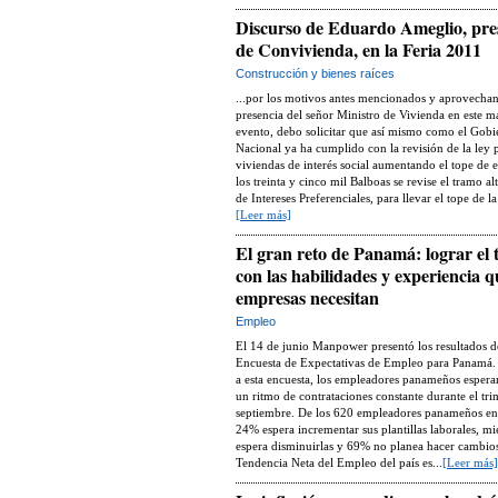
Discurso de Eduardo Ameglio, pre
de Convivienda, en la Feria 2011
Construcción y bienes raíces
...
por los motivos antes mencionados y aprovechan
presencia del señor Ministro de Vivienda en este 
evento, debo solicitar que así mismo como el Gobi
Nacional ya ha cumplido con la revisión de la ley 
viviendas de interés social aumentando el tope de e
los treinta y cinco mil Balboas se revise el tramo al
de Intereses Preferenciales, para llevar el tope de l
[Leer más]
El gran reto de Panamá: lograr el 
con las habilidades y experiencia q
empresas necesitan
Empleo
El 14 de junio Manpower presentó los resultados d
Encuesta de Expectativas de Empleo para Panamá.
a esta encuesta, los empleadores panameños esper
un ritmo de contrataciones constante durante el trim
septiembre. De los 620 empleadores panameños en
24% espera incrementar sus plantillas laborales, m
espera disminuirlas y 69% no planea hacer cambio
Tendencia Neta del Empleo del país es...
[Leer más]