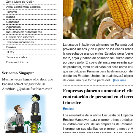
Zona Libre de Colón
Área Económica Especial
Turismo
Banca
Consumo
Agricultura
Industrias manufactureras
Generación eléctrica
Telecomunicaciones
La tasa de inflación de alimentos en Panamá pod
Bunker
próximos meses y en el peor de los casos rebasa
TLC's
la cosecha de granos en los Estados será fuerte
Temas sociales
maíz, soya y harina de pescado se utilizan como
Estados Unidos
porcino y pollo. El costo del maíz representa ap
de productor, tanto en el caso del pollo como en 
que se utiliza en Panamá para la alimentación de
Ser como Singapur
desde los Estados Unidos, lo cual elevará el pre
Muchas veces hemos oído decir que
de consumo que forma parte del ...
[leer más]
Panamá será el Singapur de las
Américas. ¿Qué tan factible es eso?
Empresas planean aumentar el rit
contratación de personal en el terc
trimestre
Empleo
Los resultados de la última Encuesta de Expecta
Empleo Manpower para el tercer trimestre del p
muestran que 27% de las empresas de Panamá
incrementar sus planillas en el tercer trimestre