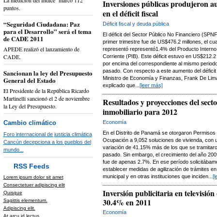
La medición del Índice marcó 112
Inversiones públicas produjeron 
puntos.
en el déficit fiscal
“Seguridad Ciudadana: Paz
Déficit fiscal y deuda pública
para el Desarrollo” será el tema
El déficit del Sector Público No Financiero (SPNF
de CADE 2011
primer trimestre fue de US$476.2 millones, el cua
APEDE realizó el lanzamiento de
representó representó1.4% del Producto Interno
CADE.
Corriente (PIB). Este déficit estuvo en US$212.2
por encima del correspondiente al mismo periodo
pasado. Con respecto a este aumento del déficit f
Sancionan la ley del Presupuesto
Ministro de Economía y Finanzas, Frank De Lim
General del Estado
explicado que...
[leer más]
El Presidente de la República Ricardo
Martinelli sancionó el 2 de noviembre
Resultados y proyecciones del secto
la Ley del Presupuesto.
inmobiliario para 2012
Cambio climático
Economía
En el Distrito de Panamá se otorgaron Permisos
Foro internacional de justicia climática
Ocupación a 9,052 soluciones de vivienda, con 
Cancún decepciona a los pueblos del
variación de 41.15% más de los que se tramitaro
mundo...
pasado. Sin embargo, el crecimiento del año 200
fue de apenas 2.7%. En ese período solicitábam
RSS Feeds
establecer medidas de agilización de trámites en
municipal y en otras instituciones que inciden...
[
Lorem ipsum dolor sit amet
Consectetuer adipiscing elit
Inversión publicitaria en televisión
Quisque
30.4% en 2011
Sagittis elementum.
Adipiscing elit.
Economía
At arcu id lectus