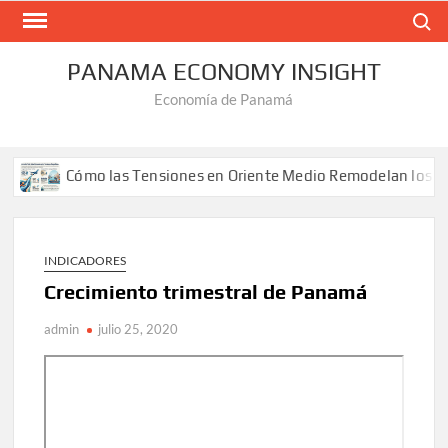
Saltar
Buscar
al
contenido
PANAMA ECONOMY INSIGHT
Economía de Panamá
Cómo las Tensiones en Oriente Medio Remodelan los Flete
INDICADORES
Crecimiento trimestral de Panamá
admin
julio 25, 2020