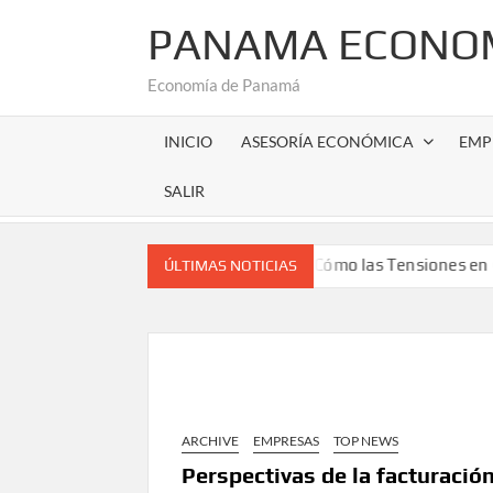
Saltar
PANAMA ECONOM
al
contenido
Economía de Panamá
INICIO
ASESORÍA ECONÓMICA
EMP
SALIR
a del empleo hacia 2030
Cómo las Tensiones en Oriente M
ÚLTIMAS NOTICIAS
ARCHIVE
EMPRESAS
TOP NEWS
Perspectivas de la facturació