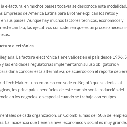
e la e-factura, en muchos países todavía se desconoce esta modalidad
 Empresas de América Latina para Brother explican los retos y
a en sus países. Aunque hay muchos factores técnicos, económicos y
r este cambio, los ejecutivos coinciden en que es un proceso necesari
resas.
actura electrónica
legiada. La factura electrónica tiene validez en el país desde 1996. S
 y las entidades regulatorias implementaron su uso obligatorio y
para dar a conocer esta alternativa, de acuerdo con el reporte de Ser
rld Tech Makers, una empresa con sede en Bogotá que se dedica al
gicas, los principales beneficios de este cambio son la reducción del
ia en los negocios, en especial cuando se trabaja con equipos
damentales de cada organización. En Colombia, más del 60% del emple
 La incidencia que tienen a nivel económico y social es muy grande.