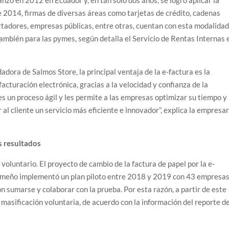
lanzó en 2012 en Ecuador y, en tan solo dos años, se logró aplicar la
e 2014, firmas de diversas áreas como tarjetas de crédito, cadenas
rtadores, empresas públicas, entre otras, cuentan con esta modalidad
ambién para las pymes, según detalla el Servicio de Rentas Internas 
ora de Salmos Store, la principal ventaja de la e-factura es la
facturación electrónica, gracias a la velocidad y confianza de la
es un proceso ágil y les permite a las empresas optimizar su tiempo y
al cliente un servicio más eficiente e innovador”, explica la empresar
 resultados
voluntario. El proyecto de cambio de la factura de papel por la e-
ameño implementó un plan piloto entre 2018 y 2019 con 43 empresa
n sumarse y colaborar con la prueba. Por esta razón, a partir de este
 masificación voluntaria, de acuerdo con la información del reporte d