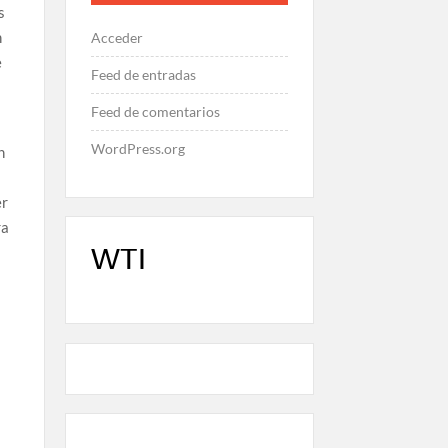
s
n
Acceder
e
Feed de entradas
Feed de comentarios
WordPress.org
n
er
ra
WTI