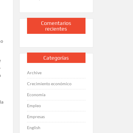
Comentarios
recientes
r
so
Categorías
e
-
Archive
a
Crecimiento económico
Economía
la
Empleo
Empresas
English