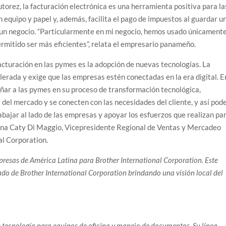
torez, la facturación electrónica es una herramienta positiva para la
equipo y papel y, además, facilita el pago de impuestos al guardar u
e un negocio. “Particularmente en mi negocio, hemos usado únicament
ermitido ser más eficientes”, relata el empresario panameño.
facturación en las pymes es la adopción de nuevas tecnologías. La
erada y exige que las empresas estén conectadas en la era digital. E
ar a las pymes en su proceso de transformación tecnológica,
 del mercado y se conecten con las necesidades del cliente, y así pod
rabajar al lado de las empresas y apoyar los esfuerzos que realizan pa
ciona Caty Di Maggio, Vicepresidente Regional de Ventas y Mercadeo
al Corporation.
esas de América Latina para Brother International Corporation. Este
ado de Brother International Corporation brindando una visión local del
e tecnología para equipos de oficina y manejo de documentos. Su línea