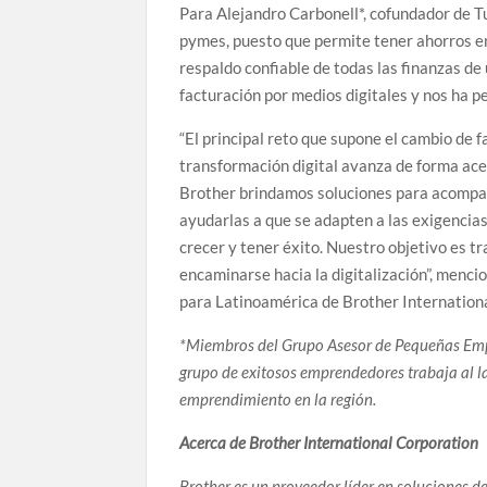
Para Alejandro Carbonell*, cofundador de Tu
pymes, puesto que permite tener ahorros en 
respaldo confiable de todas las finanzas d
facturación por medios digitales y nos ha p
“El principal reto que supone el cambio de 
transformación digital avanza de forma acel
Brother brindamos soluciones para acompañ
ayudarlas a que se adapten a las exigencias
crecer y tener éxito. Nuestro objetivo es t
encaminarse hacia la digitalización”, men
para Latinoamérica de Brother Internation
*Miembros del Grupo Asesor de Pequeñas Empr
grupo de exitosos emprendedores trabaja al l
emprendimiento en la región.
Acerca de Brother International Corporation
Brother es un proveedor líder en soluciones d