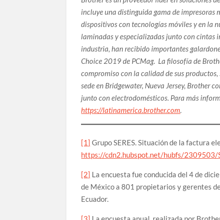
incluye una distinguida gama de impresoras mu
dispositivos con tecnologías móviles y en la 
laminadas y especializadas junto con cintas 
industria, han recibido importantes galardone
Choice 2019 de PCMag. La filosofía de Brother
compromiso con la calidad de sus productos, s
sede en Bridgewater, Nueva Jersey, Brother co
junto con electrodomésticos. Para más inform
https://latinamerica.brother.com
.
[1]
Grupo SERES. Situación de la factura el
https://cdn2.hubspot.net/hubfs/2309503
[2]
La encuesta fue conducida del 4 de dici
de México a 801 propietarios y gerentes 
Ecuador.
[3]
La encuesta anual, realizada por Brother