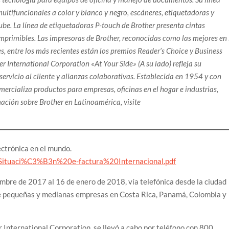
ltifuncionales a color y blanco y negro, escáneres, etiquetadoras y
nube. La línea de etiquetadoras P-touch de Brother presenta cintas
imprimibles. Las impresoras de Brother, reconocidas como las mejores en 
s, entre los más recientes están los premios Reader’s Choice y Business
 International Corporation «At Your Side» (A su lado) refleja su
ervicio al cliente y alianzas colaborativas. Establecida en 1954 y con
mercializa productos para empresas, oficinas en el hogar e industrias,
ación sobre Brother en Latinoamérica, visite
ectrónica en el mundo.
/Situaci%C3%B3n%20e-factura%20Internacional.pdf
embre de 2017 al 16 de enero de 2018, vía telefónica desde la ciudad
de pequeñas y medianas empresas en Costa Rica, Panamá, Colombia y
 International Corporation, se llevó a cabo por teléfono con 800