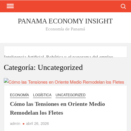
Busca
Saltar
al
contenido
PANAMA ECONOMY INSIGHT
Economía de Panamá
Inteligencia Artificial, Robótica y el panorama del empleo
hacia 2030
Categoría:
Uncategorized
Cómo las Tensiones en Oriente Medio Remodelan los Fletes
Panamá el Gigante Logístico y la Paradoja del LPI
ECONOMÍA
LOGÍSTICA
UNCATEGORIZED
Geopolítica Portuaria
Cómo las Tensiones en Oriente Medio
Las cuatro brechas del desempleo en Panamá
Remodelan los Fletes
admin
abril 26, 2026
El FMI alerta sobre la profunda brecha regional de ingresos en
Panamá