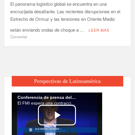
El panorama logístico global se encuentra en una
¿Sólo el Canal sostiene al Estado?
encrucijada desafiante. Las recientes disrupciones en el
El Canal Seco de Panamá
Estrecho de Ormuz y las tensiones en Oriente Medio
Resilience and Change in the Global Supply Chain
están enviando ondas de choque a …
LEER MÁS
en
Comentar
Cómo
Strong growth in economic activity in the first quarter of 2023
las
Tensiones
en
Oriente
Medio
Perspectivas de Latinoamérica
Remodelan
los
Fletes