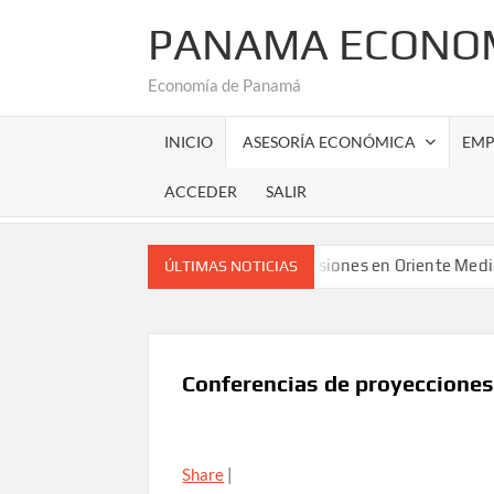
Saltar
PANAMA ECONOM
al
contenido
Economía de Panamá
INICIO
ASESORÍA ECONÓMICA
EMP
ACCEDER
SALIR
hacia 2030
Cómo las Tensiones en Oriente Medio Remodel
ÚLTIMAS NOTICIAS
Conferencias de proyeccione
Share
|