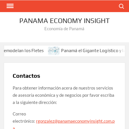
Saltar
Buscar
al
contenido
PANAMA ECONOMY INSIGHT
Economía de Panamá
emodelan los Fletes
Panamá el Gigante Logístico y la Par
Contactos
Para obtener información acera de nuestros servicios
de asesoría económica y de negocios por favor escriba
a la siguiente dirección:
Correo
electrónico:
rgonzalez@panamaeconomyinsight.com.p
a