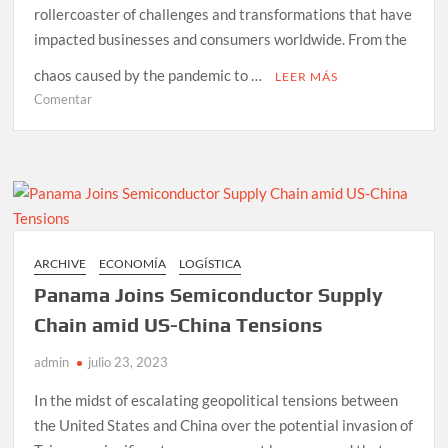
rollercoaster of challenges and transformations that have
impacted businesses and consumers worldwide. From the
chaos caused by the pandemic to …
LEER MÁS
en
Comentar
Resilience
and
Change
in
the
Global
Supply
ARCHIVE
ECONOMÍA
LOGÍSTICA
Chain
Panama Joins Semiconductor Supply
Chain amid US-China Tensions
admin
julio 23, 2023
In the midst of escalating geopolitical tensions between
the United States and China over the potential invasion of