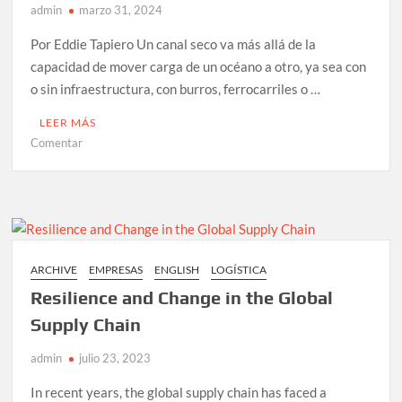
admin
marzo 31, 2024
Por Eddie Tapiero Un canal seco va más allá de la
capacidad de mover carga de un océano a otro, ya sea con
o sin infraestructura, con burros, ferrocarriles o …
LEER MÁS
en
Comentar
El
Canal
Seco
de
Panamá
ARCHIVE
EMPRESAS
ENGLISH
LOGÍSTICA
Resilience and Change in the Global
Supply Chain
admin
julio 23, 2023
In recent years, the global supply chain has faced a