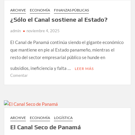
la
profunda
ARCHIVE
ECONOMÍA
FINANZAS PÚBLICAS
brecha
¿Sólo el Canal sostiene al Estado?
regional
de
admin
noviembre 4, 2025
ingresos
en
El Canal de Panamá continúa siendo el gigante económico
Panamá
que mantiene en pie al Estado panameño, mientras el
resto del sector empresarial público se hunde en
subsidios, ineficiencia y falta …
LEER MÁS
en
Comentar
¿Sólo
el
Canal
sostiene
al
Estado?
ARCHIVE
ECONOMÍA
LOGÍSTICA
El Canal Seco de Panamá