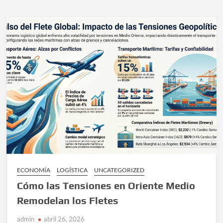
Robótica
y
el
panorama
del
empleo
hacia
2030
ECONOMÍA
LOGÍSTICA
UNCATEGORIZED
Cómo las Tensiones en Oriente Medio
Remodelan los Fletes
admin
abril 26, 2026