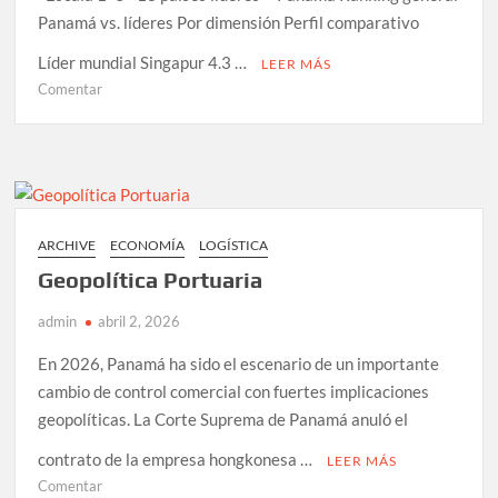
Panamá vs. líderes Por dimensión Perfil comparativo
Líder mundial Singapur 4.3 …
LEER MÁS
en
Comentar
Panamá
el
Gigante
Logístico
y
la
ARCHIVE
ECONOMÍA
LOGÍSTICA
Paradoja
Geopolítica Portuaria
del
LPI
admin
abril 2, 2026
En 2026, Panamá ha sido el escenario de un importante
cambio de control comercial con fuertes implicaciones
geopolíticas. La Corte Suprema de Panamá anuló el
contrato de la empresa hongkonesa …
LEER MÁS
en
Comentar