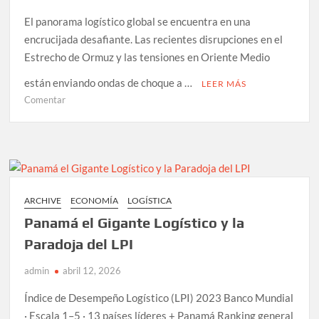
El panorama logístico global se encuentra en una
encrucijada desafiante. Las recientes disrupciones en el
Estrecho de Ormuz y las tensiones en Oriente Medio
están enviando ondas de choque a …
LEER MÁS
en
Comentar
Cómo
las
Tensiones
en
Oriente
Medio
ARCHIVE
ECONOMÍA
LOGÍSTICA
Remodelan
Panamá el Gigante Logístico y la
los
Fletes
Paradoja del LPI
admin
abril 12, 2026
Índice de Desempeño Logístico (LPI) 2023 Banco Mundial
· Escala 1–5 · 13 países líderes + Panamá Ranking general