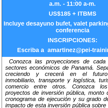
a.m. - 11:00 a-m.
US$185 + ITBMS
Incluye desayuno bufet, valet parkin
conferencia
INSCRIPCIONES:
Escriba a amartinez@pei-train
Conozca las proyecciones de cada
sectores económicos de Panamá. Sep
creciendo y crecerá en el futuro
inmobiliario, transporte y logística, tu
comercio entre otros. Conozca los 
proyectos de inversión pública, monto d
cronograma de ejecución y su grado d
impacto de esta inversión pública sobre