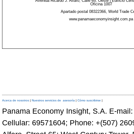
Avenida Ricardo J. Alfaro, Calle 65, Oeste | Edificio Cen
Oficina 1007
Apartado postal 08322366, World Trade C
www.panamaeconomyinsight.com.pa
Acerca de nosotros
|
Nuestros servicios de asesoría
|
Cómo suscribirse
|
Panama Economy Insight, S.A. E-mail
Cellular: 69571604; Phone: +(507) 26