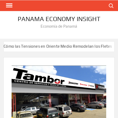
Saltar
Buscar
al
contenido
PANAMA ECONOMY INSIGHT
Economía de Panamá
o las Tensiones en Oriente Medio Remodelan los Fletes