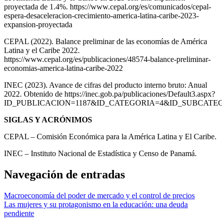
proyectada de 1.4%. https://www.cepal.org/es/comunicados/cepal-
espera-desaceleracion-crecimiento-america-latina-caribe-2023-
expansion-proyectada
CEPAL (2022). Balance preliminar de las economías de América
Latina y el Caribe 2022.
https://www.cepal.org/es/publicaciones/48574-balance-preliminar-
economias-america-latina-caribe-2022
INEC (2023). Avance de cifras del producto interno bruto: Anual
2022. Obtenido de https://inec.gob.pa/publicaciones/Default3.aspx?
ID_PUBLICACION=1187&ID_CATEGORIA=4&ID_SUBCATE
SIGLAS Y ACRÓNIMOS
CEPAL – Comisión Económica para la América Latina y El Caribe.
INEC – Instituto Nacional de Estadística y Censo de Panamá.
Navegación de entradas
Macroeconomía del poder de mercado y el control de precios
Las mujeres y su protagonismo en la educación: una deuda
pendiente