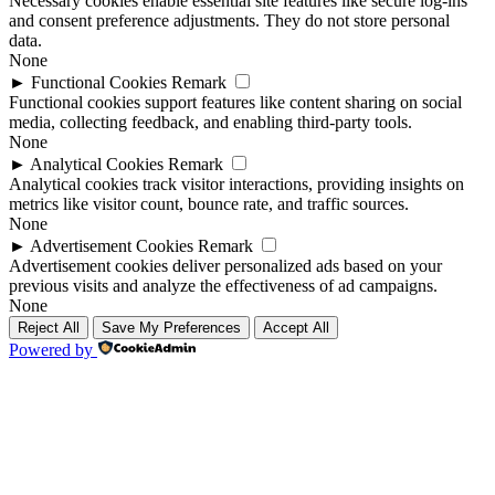
Necessary cookies enable essential site features like secure log-ins
and consent preference adjustments. They do not store personal
data.
None
►
Functional Cookies
Remark
Functional cookies support features like content sharing on social
media, collecting feedback, and enabling third-party tools.
None
►
Analytical Cookies
Remark
Analytical cookies track visitor interactions, providing insights on
metrics like visitor count, bounce rate, and traffic sources.
None
►
Advertisement Cookies
Remark
Advertisement cookies deliver personalized ads based on your
previous visits and analyze the effectiveness of ad campaigns.
None
Reject All
Save My Preferences
Accept All
Powered by